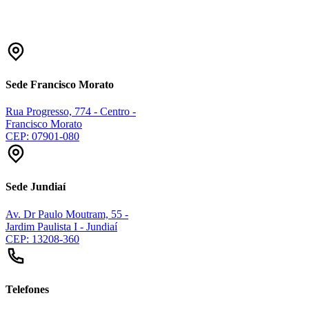
Sede Francisco Morato
Rua Progresso, 774 - Centro -
Francisco Morato
CEP: 07901-080
Sede Jundiaí
Av. Dr Paulo Moutram, 55 -
Jardim Paulista I - Jundiaí
CEP: 13208-360
Telefones